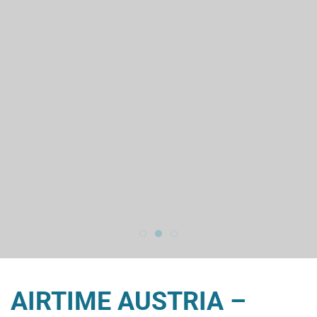
365 TAGE OUTDOOR ERLEBNISS
FÜR DIE, DIE MEHR SUCHEN A
TRITT HÖHER. FÜHL MEHR.
AIRTIME AUSTRIA –