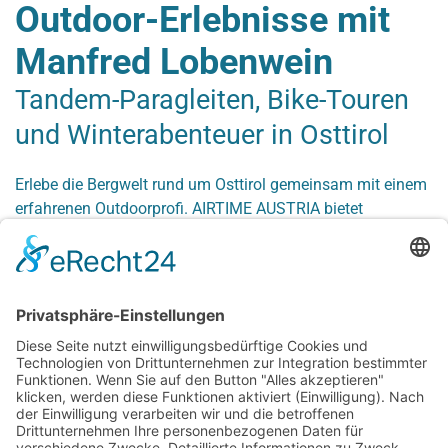
Outdoor-Erlebnisse mit
Manfred Lobenwein
Tandem-Paragleiten, Bike-Touren
und Winterabenteuer in Osttirol
Erlebe die Bergwelt rund um Osttirol gemeinsam mit einem
erfahrenen Outdoorprofi. AIRTIME AUSTRIA bietet
professionell begleitete Tandemflüge, Bike-Touren, Ski- und
Wintererlebnisse sowie individuelle Hike-, Climb- und Fly-
Abenteuer.
Ob in der Luft, auf dem Bike oder im Schnee: Manfred
Lobenwein begleitet dich persönlich und verbindet
sportliche Erfahrung mit authentischen Naturerlebnissen in
Osttirol und ausgewählten Regionen der Alpen.