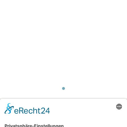
MEHR GRIP.
MEHR KONTROLLE.
MEHR FAHRSPASS.
Airtime Austria
Service Leistungen
Kantentuning