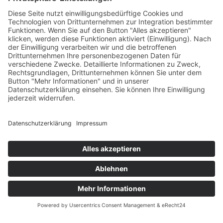
PRÄZISES
KANTENTUNING
für Rennläufer und
sportliche Skifahrer in
Osttirol, Südtirol, Kärnten
und Cortina d’Ampezzo
Maximaler Grip und optimale
Kontrolle auf der Piste –
individuell abgestimmt auf Alter,
Fahrstil und Anspruch bei jedem
Schwung.