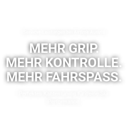
Servicve-Leistungen bei Airtime Austria
MEHR GRIP.
MEHR KONTROLLE.
MEHR FAHRSPASS.
Perfektes Kantentuning für deine Ski-
Performance.